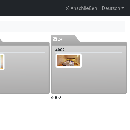
Anschließen
Deutsch
24
4002
4002