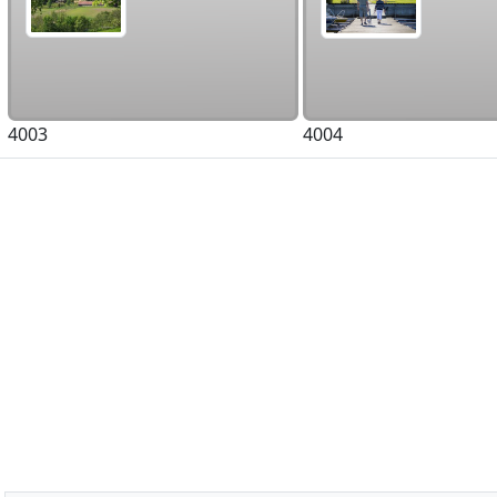
4003
4004