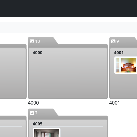
10
9
4000
4001
4000
4001
7
4005