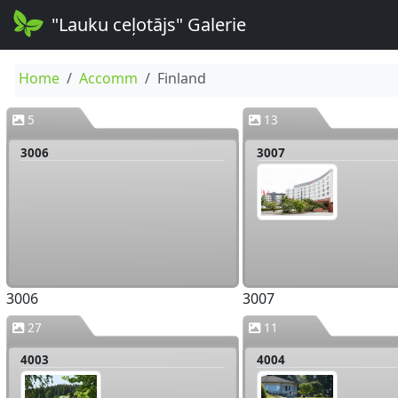
"Lauku ceļotājs" Galerie
Home
Accomm
Finland
5
13
3006
3007
3006
3007
27
11
4003
4004