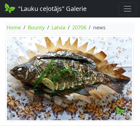
"Lauku ceļotājs" Galerie
Home
Bounty
Latvia
20706
news