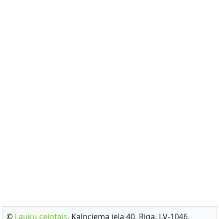
©
Lauku celotajs
, Kalnciema iela 40, Riga, LV-1046,