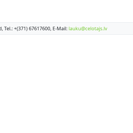
d, Tel.: +(371) 67617600, E-Mail:
lauku@celotajs.lv