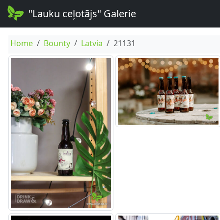
"Lauku ceļotājs" Galerie
Home
Bounty
Latvia
21131