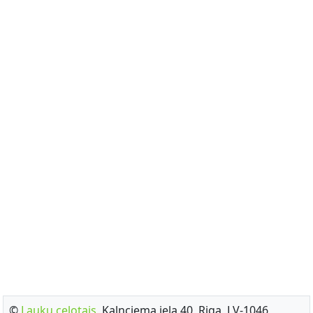
©
Lauku celotajs
, Kalnciema iela 40, Riga, LV-1046,