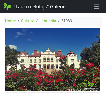
"Lauku ceļotājs" Galerie
Home
Culture
Lithuania
31083