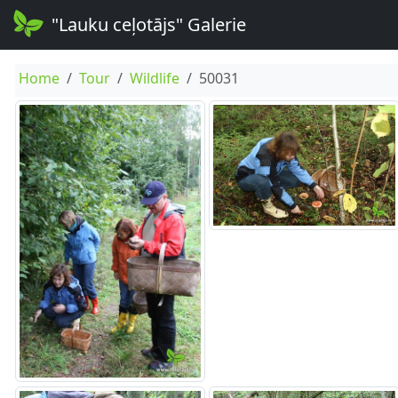
"Lauku ceļotājs" Galerie
Home
Tour
Wildlife
50031