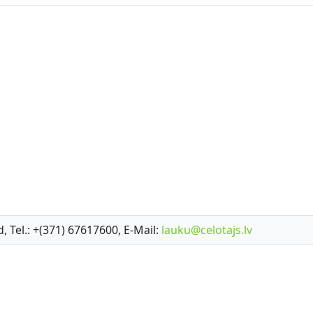
d, Tel.: +(371) 67617600, E-Mail:
lauku@celotajs.lv