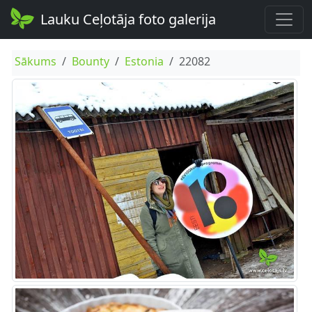
Lauku Ceļotāja foto galerija
Sākums
Bounty
Estonia
22082