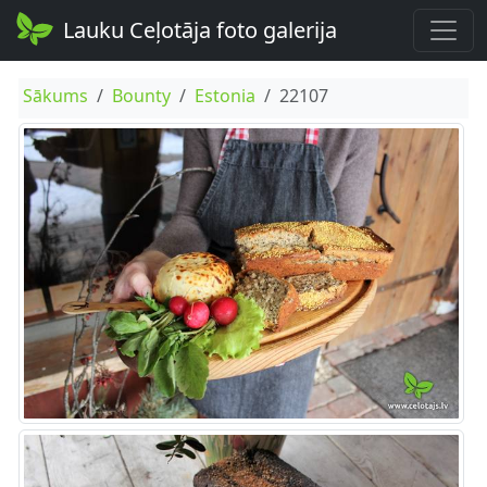
Lauku Ceļotāja foto galerija
Sākums
Bounty
Estonia
22107