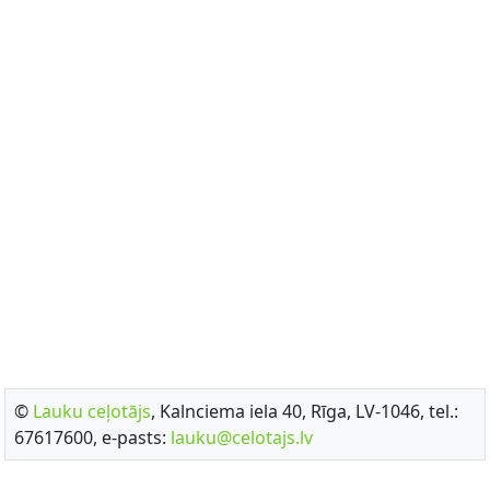
©
Lauku ceļotājs
, Kalnciema iela 40, Rīga, LV-1046, tel.:
67617600, e-pasts:
lauku@celotajs.lv