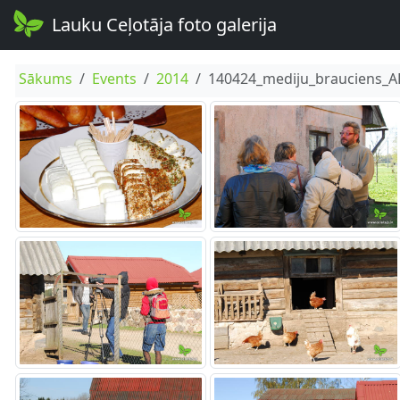
Lauku Ceļotāja foto galerija
Sākums
Events
2014
140424_mediju_brauciens_A