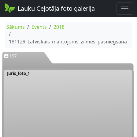
Lauku Ceļotāja foto galerija
Sākums
Events
2018
181129_Latviskais_mantojums_ziimes_pasniegsana
197
Juris_foto_1