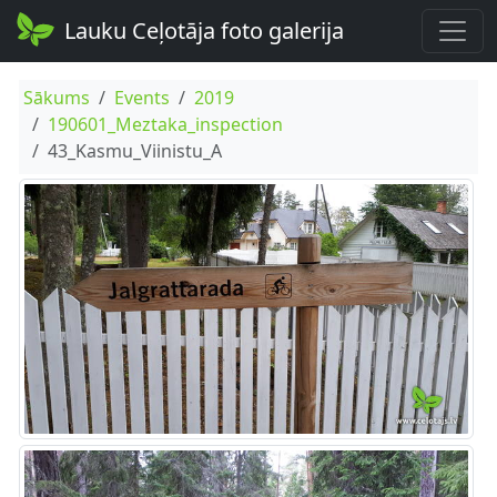
Lauku Ceļotāja foto galerija
Sākums
Events
2019
190601_Meztaka_inspection
43_Kasmu_Viinistu_A