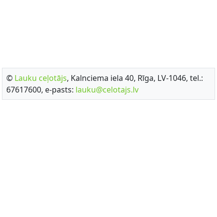
©
Lauku ceļotājs
, Kalnciema iela 40, Rīga, LV-1046, tel.:
67617600, e-pasts:
lauku@celotajs.lv