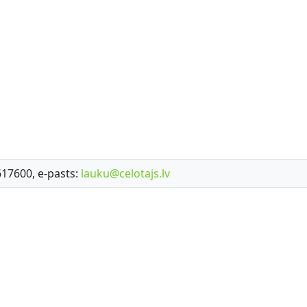
7617600, e-pasts:
lauku@celotajs.lv