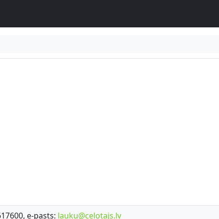
7617600, e-pasts:
lauku@celotajs.lv