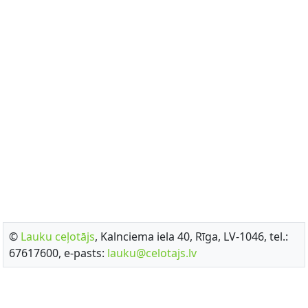
©
Lauku ceļotājs
, Kalnciema iela 40, Rīga, LV-1046, tel.:
67617600, e-pasts:
lauku@celotajs.lv