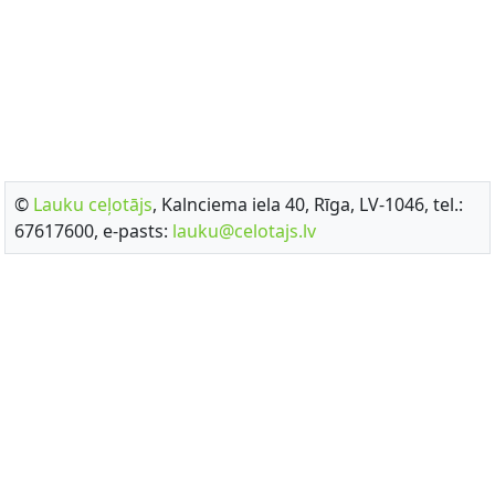
©
Lauku ceļotājs
, Kalnciema iela 40, Rīga, LV-1046, tel.:
67617600, e-pasts:
lauku@celotajs.lv