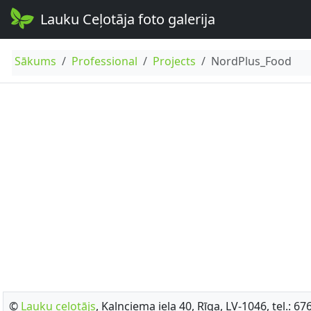
Lauku Ceļotāja foto galerija
Sākums
Professional
Projects
NordPlus_Food
©
Lauku ceļotājs
, Kalnciema iela 40, Rīga, LV-1046, tel.: 6