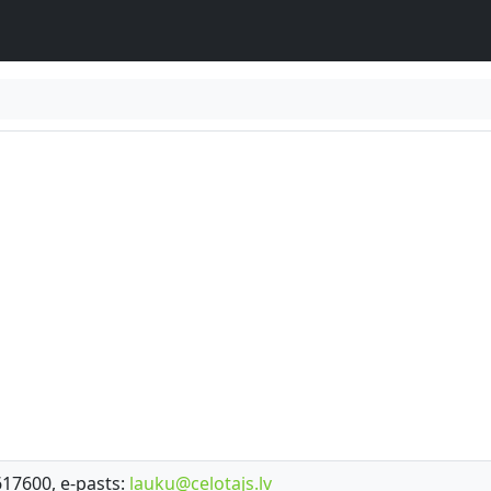
7617600, e-pasts:
lauku@celotajs.lv