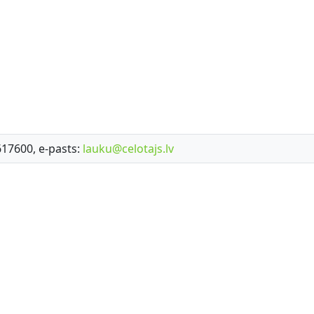
7617600, e-pasts:
lauku@celotajs.lv