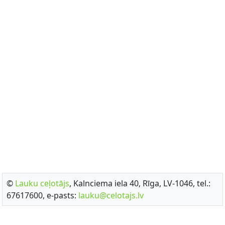
©
Lauku ceļotājs
, Kalnciema iela 40, Rīga, LV-1046, tel.:
67617600, e-pasts:
lauku@celotajs.lv