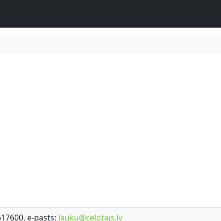
7617600, e-pasts:
lauku@celotajs.lv