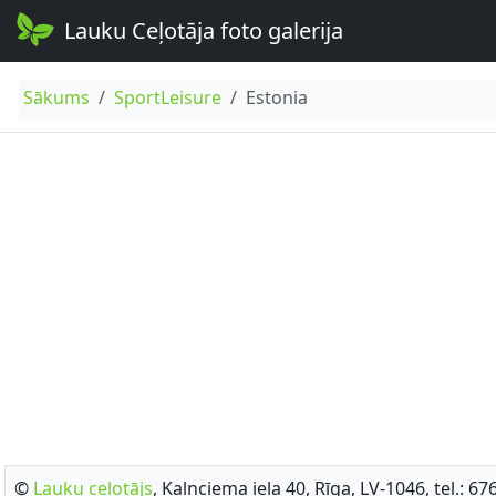
Lauku Ceļotāja foto galerija
Sākums
SportLeisure
Estonia
©
Lauku ceļotājs
, Kalnciema iela 40, Rīga, LV-1046, tel.: 6