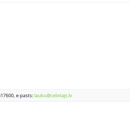
7617600, e-pasts:
lauku@celotajs.lv