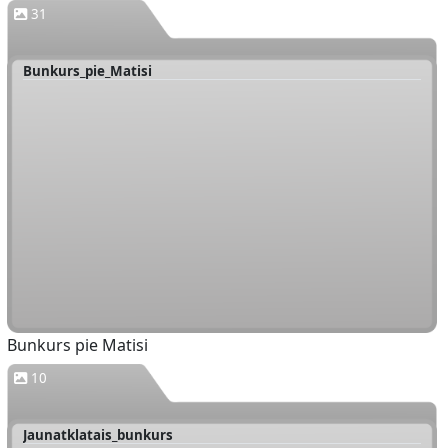
31
Bunkurs_pie_Matisi
Bunkurs pie Matisi
10
Jaunatklatais_bunkurs