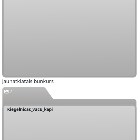
Jaunatklatais bunkurs
7
Kiegelnicas_vacu_kapi