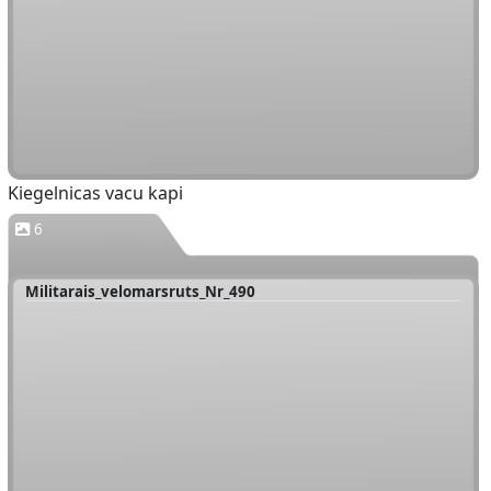
Kiegelnicas vacu kapi
6
Militarais_velomarsruts_Nr_490