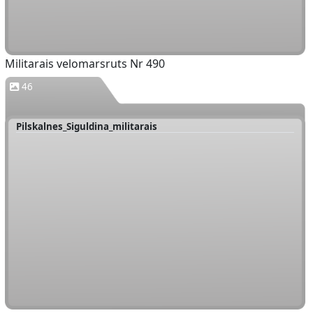
Militarais velomarsruts Nr 490
46
Pilskalnes_Siguldina_militarais