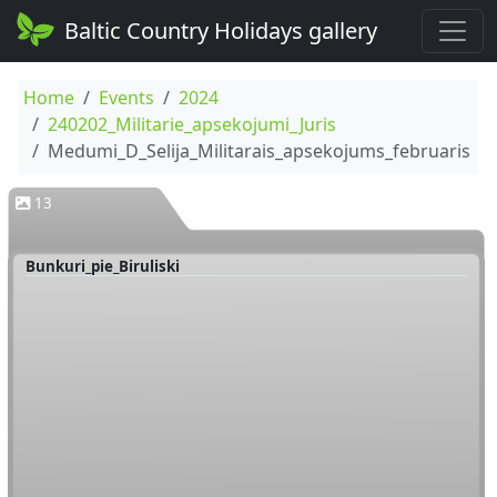
Baltic Country Holidays gallery
Home
Events
2024
240202_Militarie_apsekojumi_Juris
Medumi_D_Selija_Militarais_apsekojums_februaris
13
Bunkuri_pie_Biruliski