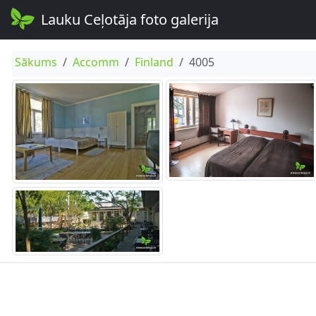
Lauku Ceļotāja foto galerija
Sākums
Accomm
Finland
4005