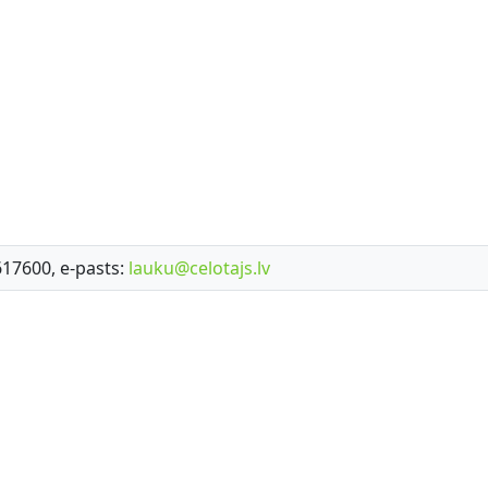
7617600, e-pasts:
lauku@celotajs.lv