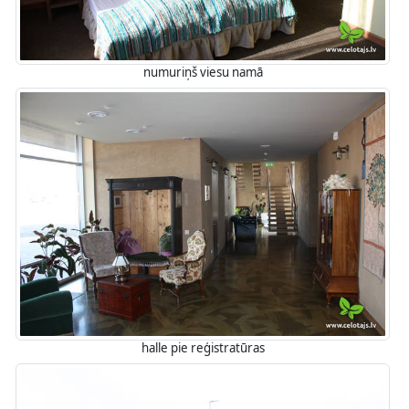
numuriņš viesu namā
halle pie reģistratūras