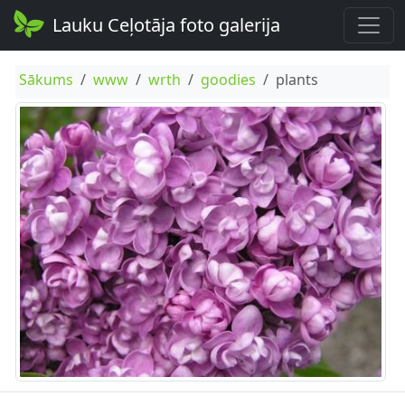
Lauku Ceļotāja foto galerija
Sākums
www
wrth
goodies
plants