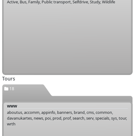
Active, Bus, Family, Public transport, Selfdrive, Study, Wildlife
Tours
18
www
aboutus, accomm, appinfo, banners, brand, cms, common,
davanukartes, news, poi, prod, prof, search, serv, specials, sys, tour,
wrth