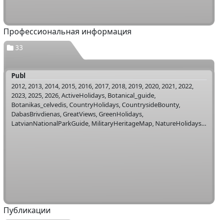
Профессиональная информация
33
Publ
2012, 2013, 2014, 2015, 2016, 2017, 2018, 2019, 2020, 2021, 2022,
2023, 2025, 2026, ActiveHolidays, Botanical_guide,
Botanikas_celvedis, CountryHolidays, CountrysideBounty,
DabasBrivdienas, GreatViews, GreenHolidays,
LatvianNationalParkGuide, MilitaryHeritageMap, NatureHolidays,
Postcards, SliteresCelvedis, UdensturistaCelvedis, Velocelvedis,
Velomap, WalkingMap, WorthSeeing, zSets
Публикации