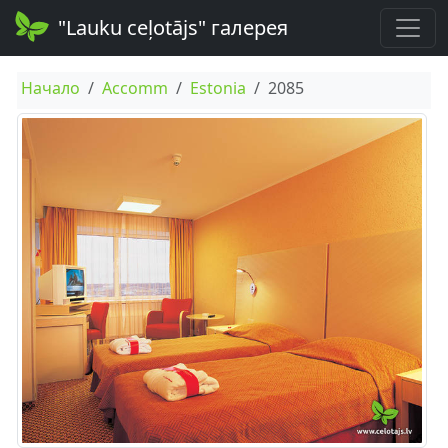
"Lauku ceļotājs" галерея
Начало
Accomm
Estonia
2085