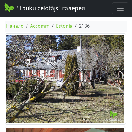
"Lauku ceļotājs" галерея
Начало
Accomm
Estonia
2186