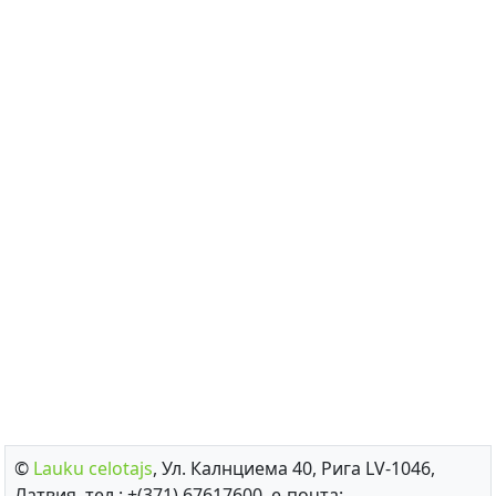
©
Lauku сelotajs
, Ул. Калнциема 40, Рига LV-1046,
Латвия, тел.: +(371) 67617600, е-почта: