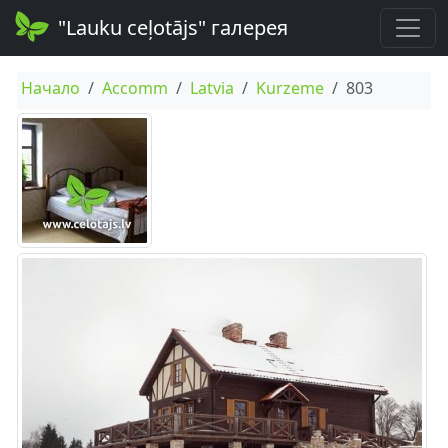
"Lauku ceļotājs" галерея
Начало
Accomm
Latvia
Kurzeme
803