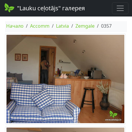
"Lauku ceļotājs" галерея
Начало
Accomm
Latvia
Zemgale
0357