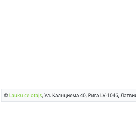
©
Lauku сelotajs
, Ул. Калнциема 40, Рига LV-1046, Латвия