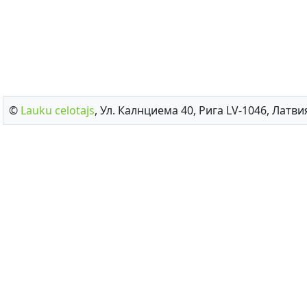
©
Lauku сelotajs
, Ул. Калнциема 40, Рига LV-1046, Латвия