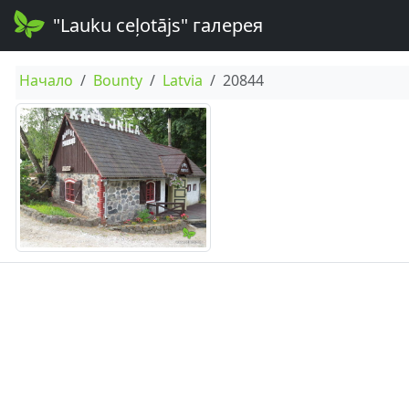
"Lauku ceļotājs" галерея
Начало
Bounty
Latvia
20844