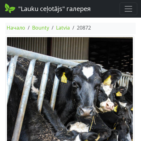
"Lauku ceļotājs" галерея
Начало
Bounty
Latvia
20872