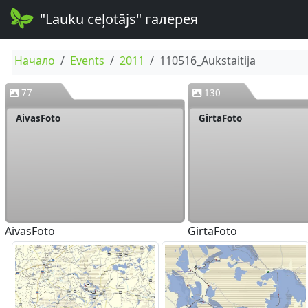
"Lauku ceļotājs" галерея
Начало
Events
2011
110516_Aukstaitija
77
130
AivasFoto
GirtaFoto
AivasFoto
GirtaFoto