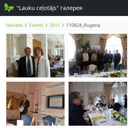
"Lauku ceļotājs" галерея
Начало
Events
2011
110824_Rugena