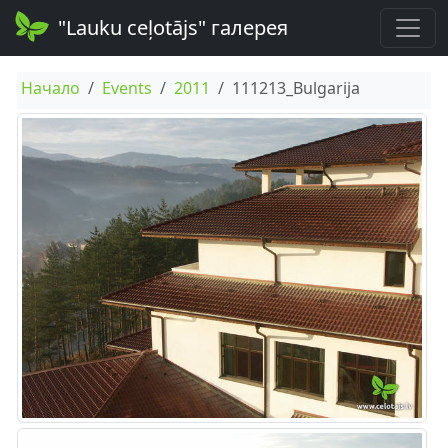
"Lauku ceļotājs" галерея
Начало
Events
2011
111213_Bulgarija