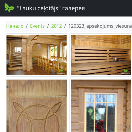
"Lauku ceļotājs" галерея
Начало
Events
2012
120323_apsekojums_viesuna