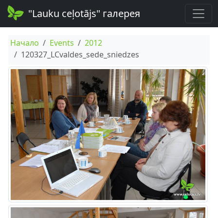
"Lauku ceļotājs" галерея
Начало
Events
2012
120327_LCvaldes_sede_sniedzes