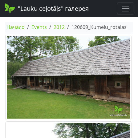
"Lauku ceļotājs" галерея
Начало
Events
2012
120609_Kumelu_rotalas