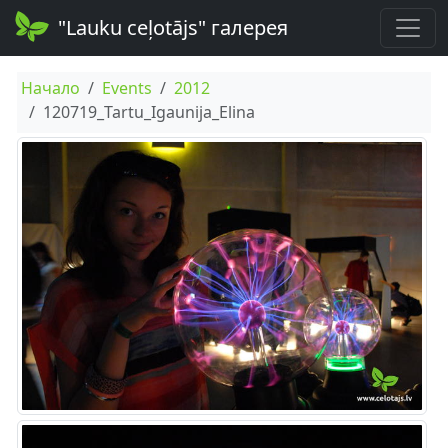
"Lauku ceļotājs" галерея
Начало
Events
2012
120719_Tartu_Igaunija_Elina