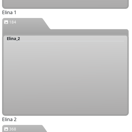
Elina 1
184
Elina_2
Elina 2
368