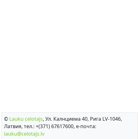
©
Lauku сelotajs
, Ул. Калнциема 40, Рига LV-1046,
Латвия, тел.: +(371) 67617600, е-почта:
lauku@celotajs.lv