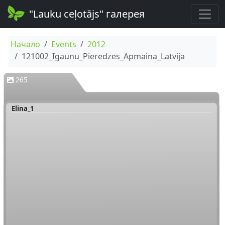
"Lauku ceļotājs" галерея
Начало
Events
2012
121002_Igaunu_Pieredzes_Apmaina_Latvija
265
Elina_1