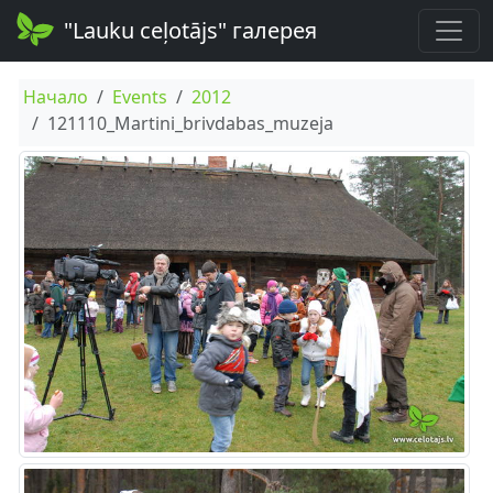
"Lauku ceļotājs" галерея
Начало
Events
2012
121110_Martini_brivdabas_muzeja