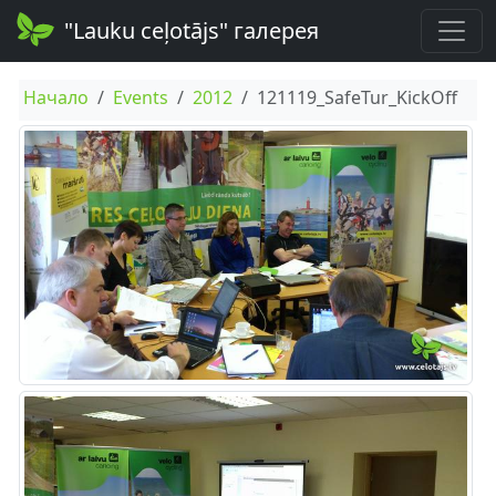
"Lauku ceļotājs" галерея
Начало
Events
2012
121119_SafeTur_KickOff