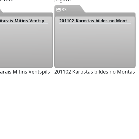
33
200917_Militarais_Mitins_Ventspils
201102_Karostas_bildes_no_Montas
arais Mitins Ventspils
201102 Karostas bildes no Montas