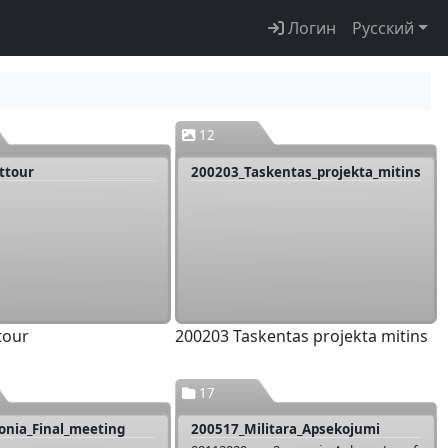
Логин
Русский
12
ttour
200203_Taskentas_projekta_mitins
tour
200203 Taskentas projekta mitins
17
onia_Final_meeting
200517_Militara_Apsekojumi