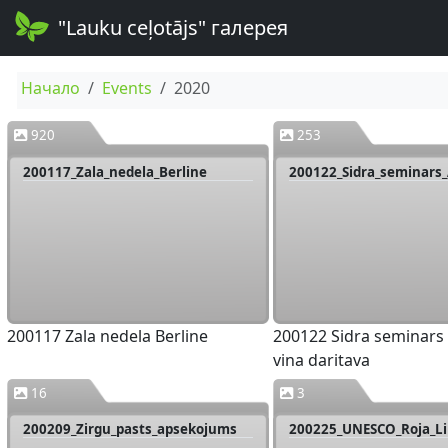
"Lauku ceļotājs" галерея
Начало
Events
2020
920
253
200117_Zala_nedela_Berline
200117 Zala nedela Berline
200122 Sidra seminars
vina daritava
16
3
200209_Zirgu_pasts_apsekojums
200225_UNESCO_Roja_Li