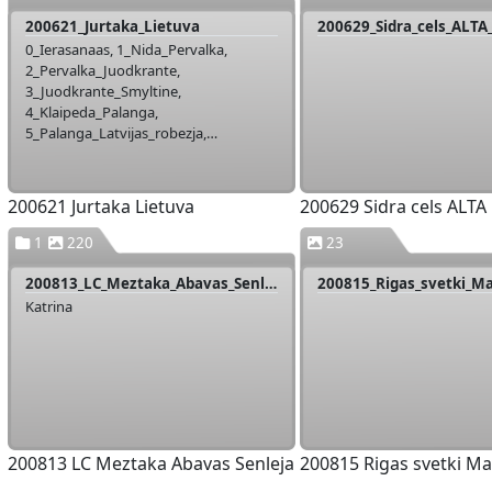
200621_Jurtaka_Lietuva
200629_Sidra_cels_ALTA
0_Ierasanaas, 1_Nida_Pervalka,
2_Pervalka_Juodkrante,
3_Juodkrante_Smyltine,
4_Klaipeda_Palanga,
5_Palanga_Latvijas_robezja,
6_1_Vakars_Rusnee, 6_2_Rusne_Kintai,
7_Vente_Klaipeda, 9_Renates_foto
200621 Jurtaka Lietuva
200629 Sidra cels ALTA
1
220
23
200813_LC_Meztaka_Abavas_Senleja
200815_Rigas_svetki_Ma
Katrina
200813 LC Meztaka Abavas Senleja
200815 Rigas svetki Mai