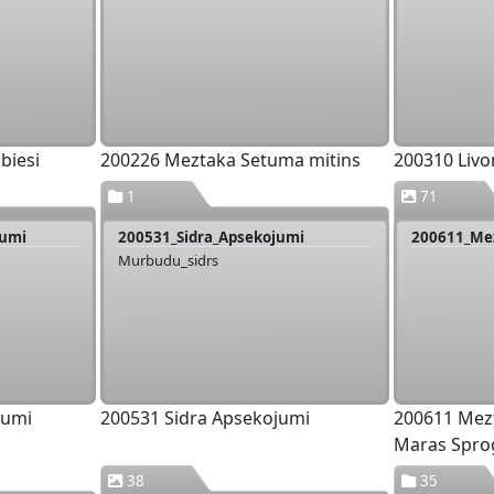
biesi
200226 Meztaka Setuma mitins
200310 Livo
1
71
jumi
200531_Sidra_Apsekojumi
Murbudu_sidrs
jumi
200531 Sidra Apsekojumi
200611 Mez
Maras Spro
38
35