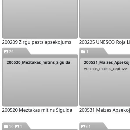
200209 Zirgu pasts apsekojums
200225 UNESCO Roja Li
26
1
200520_Meztakas_mitins_Sigulda
200531_Maizes_Apseko
Ausmas_maizes_ceptuve
200520 Meztakas mitins Sigulda
200531 Maizes Apseko
10
1
61