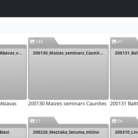
183
41
200122_Sidra_seminars_Abavas_vina_daritava
200130_Maizes_seminars_Caunites
200131_Bal
 Abavas
200130 Maizes seminars Caunites
200131 Balt
57
54
biesi
200226_Meztaka_Setuma_mitins
200310_Liv