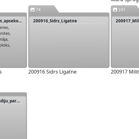
74
241
200904_Zalais_sertifikats_apsekojums
200916_Sidrs_Ligatne
enes,
nites,
 māja,
ploks,
nas
enti,
i,
s
200916 Sidrs Ligatne
200917 Milit
aidas,
iltserksi,
snate,
as māja,
20201015_Meztakas_mediju_pargajiens