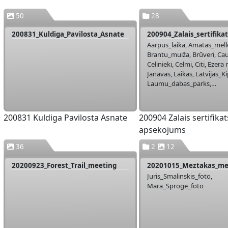
50
28
200831_Kuldiga_Pavilosta_Asnate
Aarpus_laika, Amatas_mell
Brantu_muiža, Brūveri, Cau
Celinieki, Celmi, Citi, Ezera
Janavas, Laikas, Latvijas_Ki
Laumu_dabas_parks,
Mežinieku_maaajas, Odzie
krogusmāja, Ores_apartam
Palena_muizas_apartament
200831 Kuldiga Pavilosta Asnate
200904 Zalais sertifikat
Paradīzes, Piena muiža, Tur
apsekojums
Upenite, Upeslejas, ZELT_sm
ZS_Apsekojums_Zemgale_A
36
2
12
Zalaa_sala, Zariņi, Zaķu jūr
Ziedkalni
20200923_Forest_Trail_meeting
Juris_Smalinskis_foto,
Mara_Sproge_foto