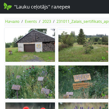
"Lauku ceļotājs" галерея
Начало
Events
2023
231011_Zalais_sertifikats_a