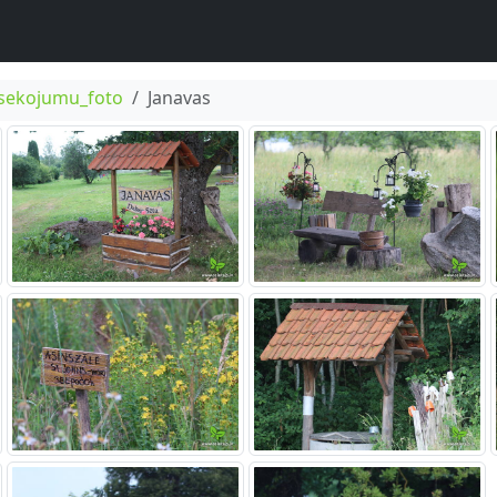
psekojumu_foto
Janavas