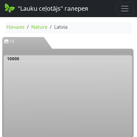
"Lauku ceļotājs" галерея
Начало
Nature
Latvia
15
10000