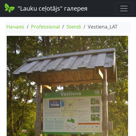
"Lauku ceļotājs" галерея
Начало
Professional
Stendi
Vestiena_LAT